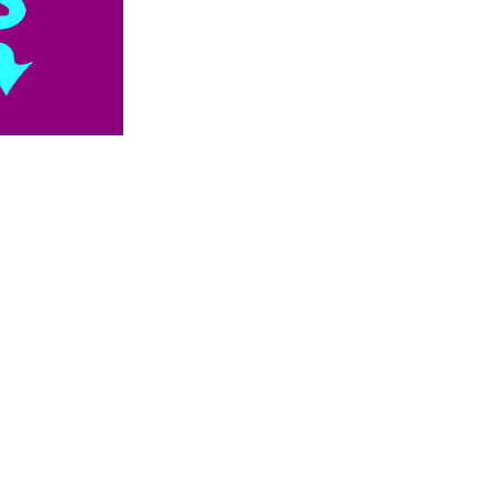


