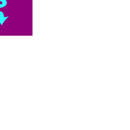


