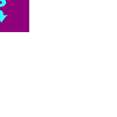


