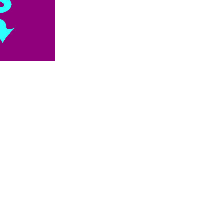


