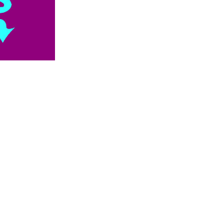


