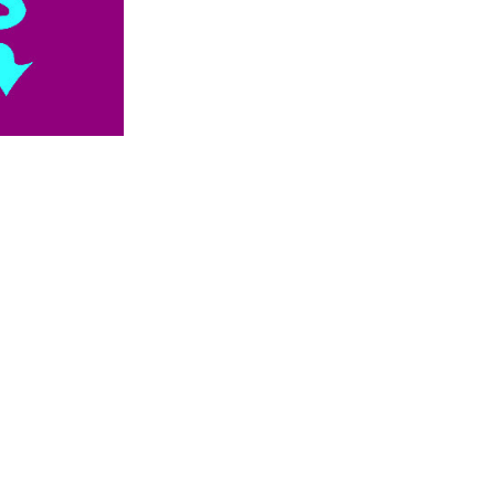


